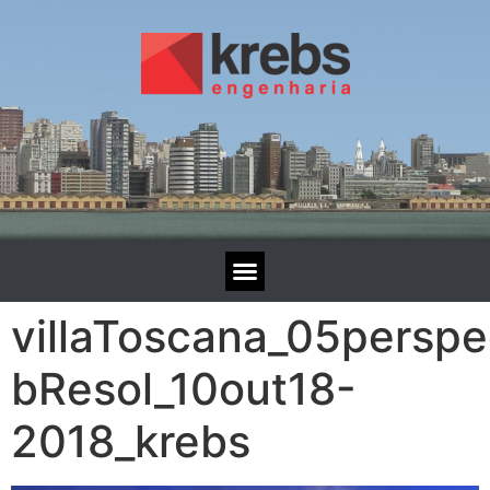
villaToscana_05persp
bResol_10out18-
2018_krebs